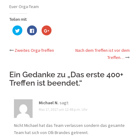
Euer Orga-Team
Teilen mit:
Klick,
Klick,
Zum
um
um
Teilen
über
auf
auf
Twitter
Facebook
Google+
zu
zu
anklicken
teilen
teilen
(Wird
Beitrags-
Zweites Orga-Treffen
Nach dem Treffen ist vor dem
(Wird
(Wird
in
in
in
neuem
Treffen…
neuem
neuem
Fenster
Navigation
Fenster
Fenster
geöffnet)
geöffnet)
geöffnet)
Ein Gedanke zu „
Das erste 400+
Treffen ist beendet.
“
Michael N.
sagt:
Mai 17, 2017 um 12:48 p.m. Uhr
Nicht Michael hat das Team verlassen sondern das gesamte
Team hat sich von Olli Brandes getrennt.