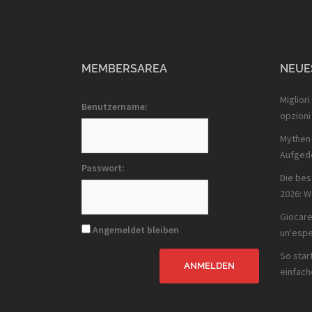
MEMBERSAREA
NEUE
Migliori
Benutzername:
opzioni
Mythen 
Aufged
Passwort:
Die bes
2026: W
Giocare
Angemeldet bleiben
un'espe
So star
ANMELDEN
einfach