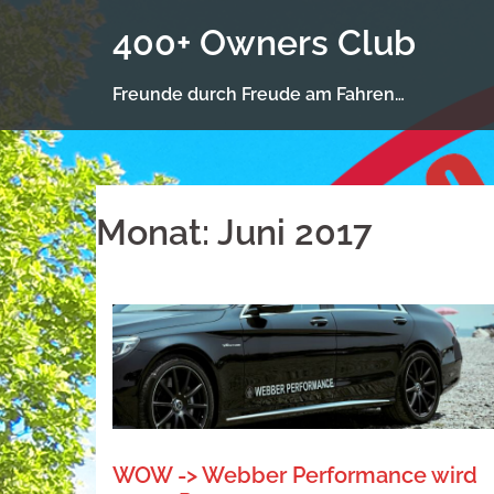
Springe
400+ Owners Club
zum
Inhalt
Freunde durch Freude am Fahren…
Monat:
Juni 2017
WOW -> Webber Performance wird